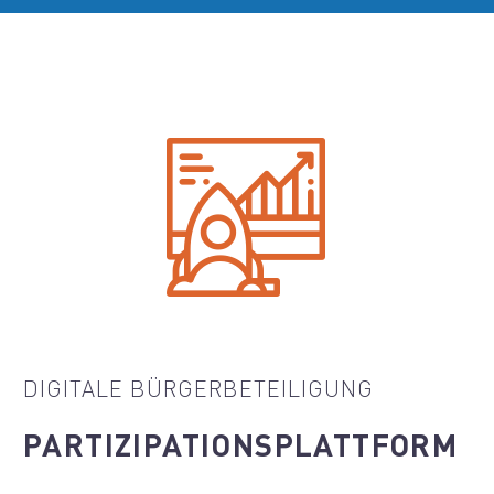


DIGITALE BÜRGERBETEILIGUNG
PARTIZIPATIONS­PLATTFORM