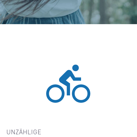


UNZÄHLIGE