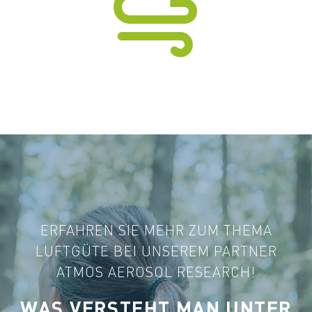


ERFAHREN SIE MEHR ZUM THEMA
LUFTGÜTE BEI UNSEREM PARTNER
ATMOS AEROSOL RESEARCH!
WAS VERSTEHT MAN UNTER