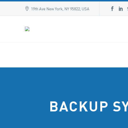
19th Ave New York, NY 95822, USA
BACKUP S